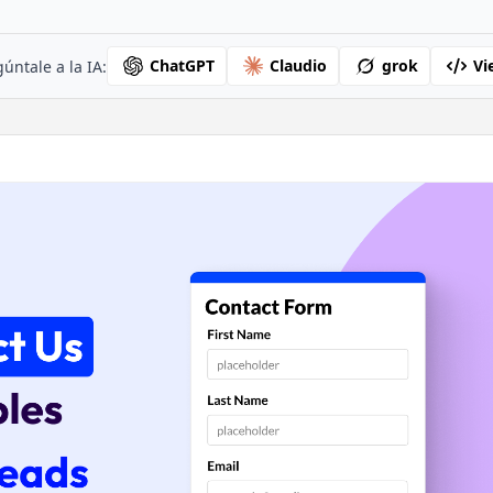
ChatGPT
Claudio
grok
Vi
úntale a la IA: