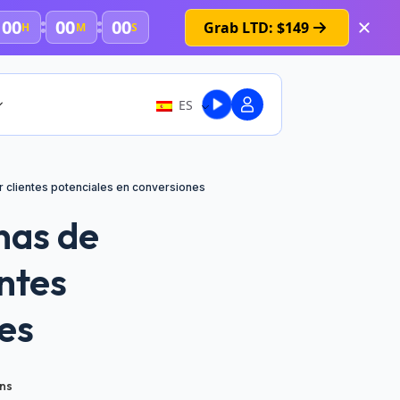
00
00
00
Grab LTD: $149
H
M
S
ES
 clientes potenciales en conversiones
nas de
ntes
es
ns