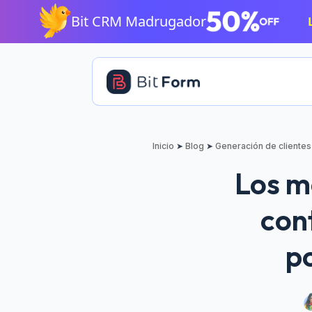
Saltar
Bit CRM Madrugador
al
contenido
principal
Inicio
➤
Blog
➤
Generación de clientes
Los m
con
p