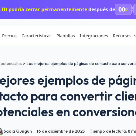
00
LTD podría cerrar permanentemente
después de
D
Precios
Características
Plantillas
Integraciones
Recursos
 potenciales
➤
Los mejores ejemplos de páginas de contacto para convertir
ejores ejemplos de pági
tacto para convertir clie
otenciales en conversion
Sadia Gungun
16 de diciembre de 2025
Tiempo de lectura:
8
mi